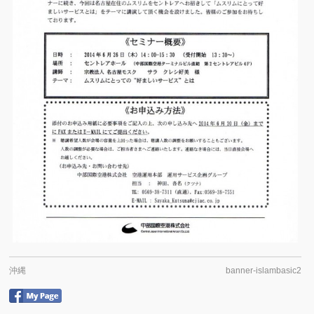
沖縄
banner-islambasic2