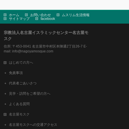
ホーム
お問い合わせ
ムスリム生活情報
サイトマップ
facebook
宗教法人名古屋イスラミックセンター名古屋モ
スク
住所: 〒453-0041 名古屋市中村区本陣通2丁目26-7 E-
mail: info@nagoyamosque.com
はじめての方へ
免責事項
代表者ごあいさつ
見学・訪問をご希望の方へ
よくある質問
名古屋モスク
名古屋モスクへの交通アクセス