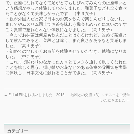
で、正座になれてなくて足がとてもしびれてみんなの正座辛いと
いう感想がやっと体験してわかりました。和菓子なども全く食べ
たことがなくて美味しかったです。（中３女子）
・親が外国人だと家で日本のお茶を飲んで楽しんだりしないし、
ましてやムスリム同士でお茶を味わう機会もめったに無いのです
ごく貴重で忘れられない体験になりました。（高１男子）
・今までお抹茶は何度も飲んだことはあるけれど、改めて茶道と
して飲んでみると、普段とは違う、また良さがあるなと実感しま
した。（高１男子）
・初めてのひしゃくお点前を体験させていただき、勉強になりま
した。（中２男子）
・これまで関わりのなかった方々とモスクを通じて親しくなれた
ことを嬉しく思う。掛け軸やお花などのある茶室の雰囲気を実際
に体験し、日本文化に触れることができた。（高３男子）
←
Eid-ul Fitrをお祝いしました 2015
地域との交流（3）～モスクをご見学
いただきました
→
カテゴリー