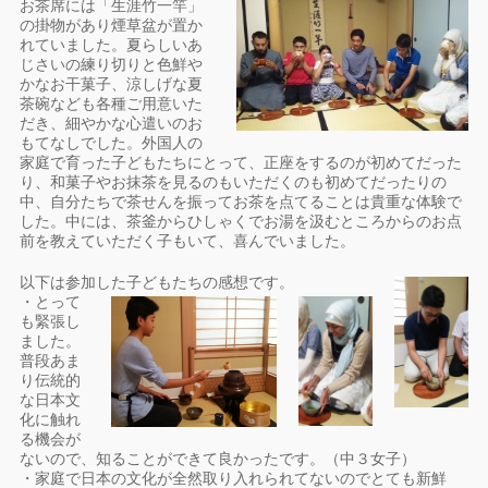
お茶席には「生涯竹一竿」
の掛物があり煙草盆が置か
れていました。夏らしいあ
じさいの練り切りと色鮮や
かなお干菓子、涼しげな夏
茶碗なども各種ご用意いた
だき、細やかな心遣いのお
もてなしでした。外国人の
家庭で育った子どもたちにとって、正座をするのが初めてだった
り、和菓子やお抹茶を見るのもいただくのも初めてだったりの
中、自分たちで茶せんを振ってお茶を点てることは貴重な体験で
した。中には、茶釜からひしゃくでお湯を汲むところからのお点
前を教えていただく子もいて、喜んでいました。
以下は参加した子どもたちの感想です。
・とって
も緊張し
ました。
普段あま
り伝統的
な日本文
化に触れ
る機会が
ないので、知ることができて良かったです。（中３女子）
・家庭で日本の文化が全然取り入れられてないのでとても新鮮