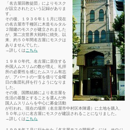
「名古屋回教徒団」によりモスク
が設立されたという記録がありま
す。
その後、１９３６年１１月に現在
の名古屋市千種区に木造モルタル
２階建のモスクが建立されました
が、第二次世界大戦時に焼失。以
来、約５０年間名古屋にモスクは
ありませんでした。
→詳しくは
こちら
１９８０年代、名古屋に居住する
外国人ムスリムの数が増え、礼拝
所の必要性を感じたムスリム有志
が、アパートの一室を借りて金曜
日の集団礼拝を行うようになりま
した。
その後、国際結婚により名古屋を
生活の基盤とすることを選んだ外
国人ムスリムらを中心に募金活動
が行われ、現在の場所（名古屋市中村区本陣通）に土地を購入、
５０年ぶりに名古屋にモスクが建設されることになりました。
→詳しくは
こちら
１９９８年７月に行われた『名古屋モスク開所式』には、サウジ