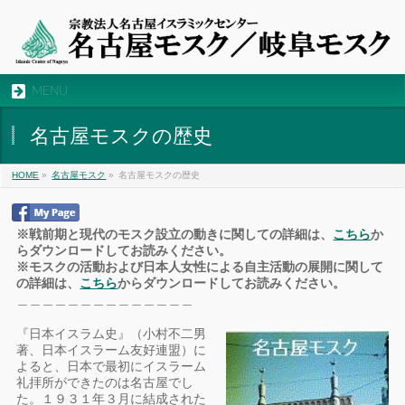
MENU
名古屋モスクの歴史
HOME
»
名古屋モスク
»
名古屋モスクの歴史
※戦前期と現代のモスク設立の動きに関しての詳細は、
こちら
か
らダウンロードしてお読みください。
※モスクの活動および日本人女性による自主活動の展開に関して
の詳細は、
こちら
からダウンロードしてお読みください。
＿＿＿＿＿＿＿＿＿＿＿＿＿＿
『日本イスラム史』（小村不二男
著、日本イスラーム友好連盟）に
よると、日本で最初にイスラーム
礼拝所ができたのは名古屋でし
た。１９３１年３月に結成された