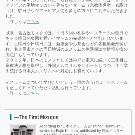
アラビアの聖地マッカから著名なイマーム（宗教指導者）も駆け
つけ、駐日サウジアラビア大使ら多くの方々にご列席いただきま
した。
→詳しくは
こちら
以来、名古屋モスクでは、１日５回の礼拝やイスラームの聖日で
ある金曜日の集団礼拝がイマームの先導のもとで行われていま
す。土曜日や日曜日には、勉強会やお茶会などの各種集会が開か
れ、名古屋市とその周辺地域のムスリムの生活相談や情報交換の
拠点にもなっています。
２００２年、日本のモスクとしては神戸と東京に続いて三番目に
宗教法人格を取得し、外国人ムスリムをサポートしつつ、年々増
え続ける日本人ムスリムへの対応にも努めています。
イスラームについて学びたいという一般の方々には、イスラーム
を正しく知っていただく活動も行っています。
→詳しくは
こちら
—The First Mosque
According to “日本イスラーム史” (nihon Islamu-shi),
written by Fujio Komura, published by 日本イスラー