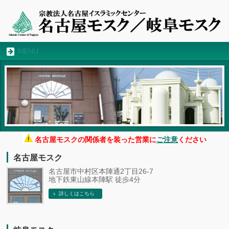
MENU
名古屋モスクの関係者を装った営業に
ご注意
ください
名古屋モスク
名古屋市中村区本陣通2丁目26-7
地下鉄東山線本陣駅 徒歩4分
詳しくはこちら