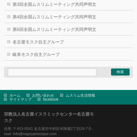
第3回全国ムスリムミーティング共同声明文
第4回全国ムスリムミーティング共同声明文
第5回全国ムスリムミーティング共同声明文
名古屋モスク自主グループ
岐阜モスク自主グループ
ホーム
お問い合わせ
ムスリム生活情報
サイトマップ
facebook
宗教法人名古屋イスラミックセンター名古屋モ
スク
住所: 〒453-0041 名古屋市中村区本陣通2丁目26-7 E-
mail: info@nagoyamosque.com