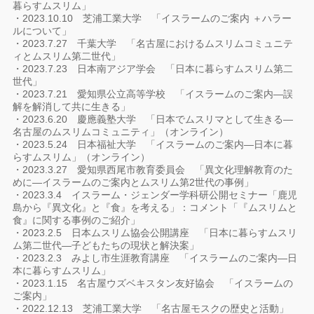
暮らすムスリム」
・2023.10.10 芝浦工業大学 「イスラームのご案内 ＋ハラー
ルについて」
・2023.7.27 千葉大学 「名古屋におけるムスリムコミュニテ
ィとムスリム第二世代」
・2023.7.23 日本南アジア学会 「日本に暮らすムスリム第二
世代」
・2023.7.21 愛知県公立高等学校 「イスラームのご案内―誤
解を解消して共に生きる」
・2023.6.20 慶應義塾大学 「日本でムスリマとして生きる―
名古屋のムスリムコミュニティ」（オンライン）
・2023.5.24 日本福祉大学 「イスラームのご案内―日本に暮
らすムスリム」（オンライン）
・2023.3.27 愛知県西尾市教育委員会 「異文化理解教育のた
めに―イスラームのご案内とムスリム第2世代の事例」
・2023.3.4 イスラーム・ジェンダー学科研公開セミナー「鹿児
島から『異文化』と『食』を考える」：コメント「『ムスリムと
食』に関する事例のご紹介」
・2023.2.5 日本ムスリム協会公開講座 「日本に暮らすムスリ
ム第二世代―子どもたちの現状と解決案」
・2023.2.3 みよし市生涯教育講座 「イスラームのご案内―日
本に暮らすムスリム」
・2023.1.15 名古屋ウズベキスタン友好協会 「イスラームの
ご案内」
・2022.12.13 芝浦工業大学 「名古屋モスクの歴史と活動」