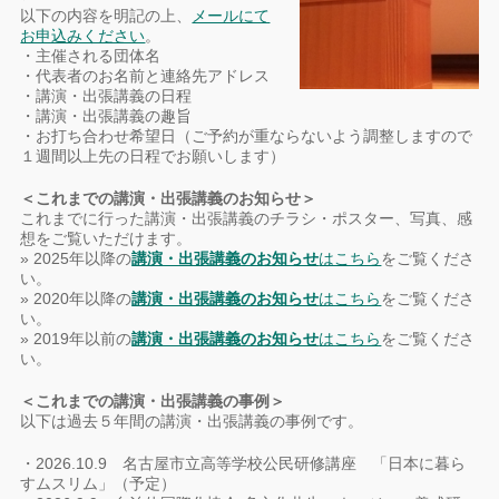
以下の内容を明記の上、
メールにて
お申込みください
。
・主催される団体名
・代表者のお名前と連絡先アドレス
・講演・出張講義の日程
・講演・出張講義の趣旨
・お打ち合わせ希望日（ご予約が重ならないよう調整しますので
１週間以上先の日程でお願いします）
＜これまでの講演・出張講義のお知らせ＞
これまでに行った講演・出張講義のチラシ・ポスター、写真、感
想をご覧いただけます。
» 2025年以降の
講演・出張講義のお知らせ
はこちら
をご覧くださ
い。
» 2020年以降の
講演・出張講義のお知らせ
はこちら
をご覧くださ
い。
» 2019年以前の
講演・出張講義のお知らせ
はこちら
をご覧くださ
い。
＜これまでの講演・出張講義の事例＞
以下は過去５年間の講演・出張講義の事例です。
・2026.10.9 名古屋市立高等学校公民研修講座 「日本に暮ら
すムスリム」（予定）