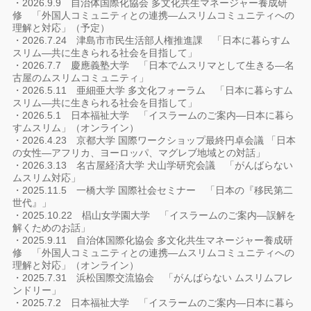
・2026.9.9 自治体国際化協会 多文化共生マネージャー養成研
修 「外国人コミュニティとの連携―ムスリムコミュニティへの
理解と対応」（予定）
・2026.7.24 津島市市民生活部人権推進課 「日本に暮らすム
スリム―共に生きられる社会を目指して」
・2026.7.7 慶應義塾大学 「日本でムスリマとして生きる―名
古屋のムスリムコミュニティ」
・2026.5.11 亜細亜大学 多文化フォーラム 「日本に暮らすム
スリム―共に生きられる社会を目指して」
・2026.5.1 日本福祉大学 「イスラームのご案内―日本に暮ら
すムスリム」（オンライン）
・2026.4.23 京都大学 国際ワークショップ最終円卓会議 「日本
の女性―アフリカ、ヨーロッパ、マグレブ地域との対話」
・2026.3.13 名古屋経済大学 犬山学研究会議 「がんばらない
ムスリム対応」
・2025.11.5 一橋大学 国際社会セミナー 「日本の『移民第二
世代』」
・2025.10.22 椙山女学園大学 「イスラームのご案内―誤解を
解くためのお話」
・2025.9.11 自治体国際化協会 多文化共生マネージャー養成研
修 「外国人コミュニティとの連携―ムスリムコミュニティへの
理解と対応」（オンライン）
・2025.7.31 浜松国際交流協会 「がんばらない ムスリムフレ
ンドリー」
・2025.7.2 日本福祉大学 「イスラームのご案内―日本に暮ら