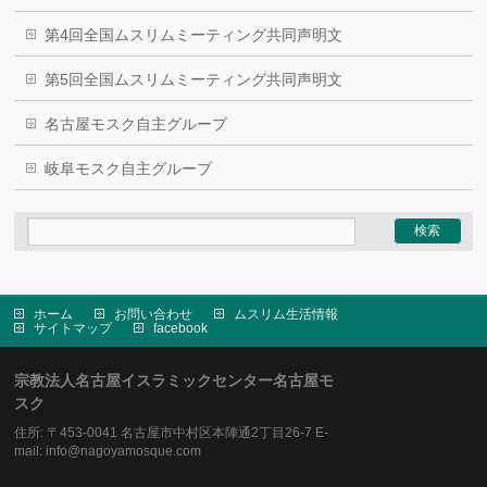
第4回全国ムスリムミーティング共同声明文
第5回全国ムスリムミーティング共同声明文
名古屋モスク自主グループ
岐阜モスク自主グループ
ホーム
お問い合わせ
ムスリム生活情報
サイトマップ
facebook
宗教法人名古屋イスラミックセンター名古屋モ
スク
住所: 〒453-0041 名古屋市中村区本陣通2丁目26-7 E-
mail: info@nagoyamosque.com