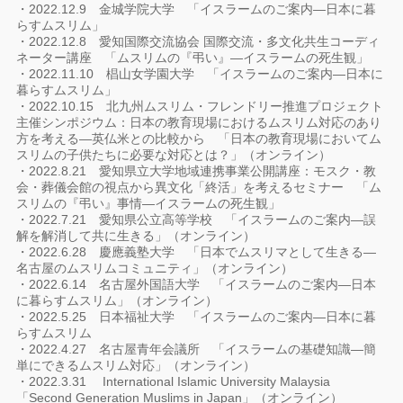
・2022.12.9 金城学院大学 「イスラームのご案内―日本に暮
らすムスリム」
・2022.12.8 愛知国際交流協会 国際交流・多文化共生コーディ
ネーター講座 「ムスリムの『弔い』―イスラームの死生観」
・2022.11.10 椙山女学園大学 「イスラームのご案内―日本に
暮らすムスリム」
・2022.10.15 北九州ムスリム・フレンドリー推進プロジェクト
主催シンポジウム：日本の教育現場におけるムスリム対応のあり
方を考える―英仏米との比較から 「日本の教育現場においてム
スリムの子供たちに必要な対応とは？」（オンライン）
・2022.8.21 愛知県立大学地域連携事業公開講座：モスク・教
会・葬儀会館の視点から異文化「終活」を考えるセミナー 「ム
スリムの『弔い』事情―イスラームの死生観」
・2022.7.21 愛知県公立高等学校 「イスラームのご案内―誤
解を解消して共に生きる」（オンライン）
・2022.6.28 慶應義塾大学 「日本でムスリマとして生きる―
名古屋のムスリムコミュニティ」（オンライン）
・2022.6.14 名古屋外国語大学 「イスラームのご案内―日本
に暮らすムスリム」（オンライン）
・2022.5.25 日本福祉大学 「イスラームのご案内―日本に暮
らすムスリム
・2022.4.27 名古屋青年会議所 「イスラームの基礎知識―簡
単にできるムスリム対応」（オンライン）
・2022.3.31 International Islamic University Malaysia
「Second Generation Muslims in Japan」（オンライン）