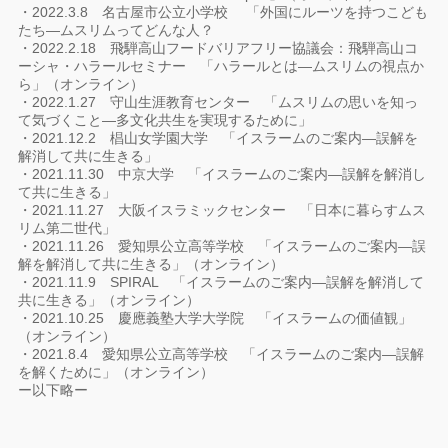
・2022.3.8 名古屋市公立小学校 「外国にルーツを持つこども
たち―ムスリムってどんな人？
・2022.2.18 飛騨高山フードバリアフリー協議会：飛騨高山コ
ーシャ・ハラールセミナー 「ハラールとは―ムスリムの視点か
ら」（オンライン）
・2022.1.27 守山生涯教育センター 「ムスリムの思いを知っ
て気づくこと―多文化共生を実現するために」
・2021.12.2 椙山女学園大学 「イスラームのご案内―誤解を
解消して共に生きる」
・2021.11.30 中京大学 「イスラームのご案内―誤解を解消し
て共に生きる」
・2021.11.27 大阪イスラミックセンター 「日本に暮らすムス
リム第二世代」
・2021.11.26 愛知県公立高等学校 「イスラームのご案内―誤
解を解消して共に生きる」（オンライン）
・2021.11.9 SPIRAL 「イスラームのご案内―誤解を解消して
共に生きる」（オンライン）
・2021.10.25 慶應義塾大学大学院 「イスラームの価値観」
（オンライン）
・2021.8.4 愛知県公立高等学校 「イスラームのご案内―誤解
を解くために」（オンライン）
ー以下略ー