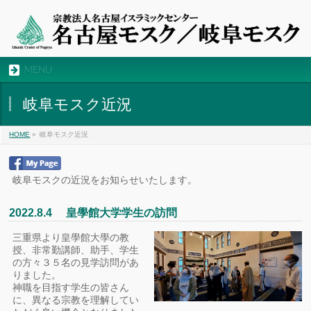
MENU
岐阜モスク近況
HOME
»
岐阜モスク近況
岐阜モスクの近況をお知らせいたします。
2022.8.4 皇學館大学学生の訪問
三重県より皇學館大學の教
授、非常勤講師、助手、学生
の方々３５名の見学訪問があ
りました。
神職を目指す学生の皆さん
に、異なる宗教を理解してい