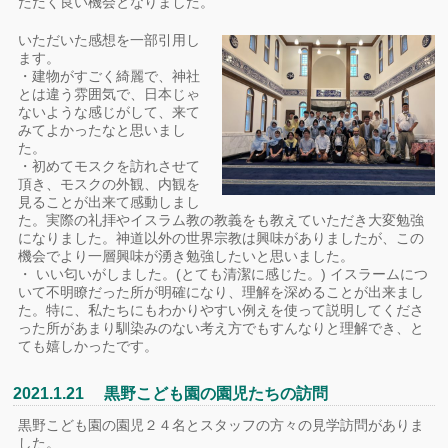
ただく良い機会となりました。
いただいた感想を一部引用し
ます。
・建物がすごく綺麗で、神社
とは違う雰囲気で、日本じゃ
ないような感じがして、来て
みてよかったなと思いまし
た。
・初めてモスクを訪れさせて
頂き、モスクの外観、内観を
見ることが出来て感動しまし
た。実際の礼拝やイスラム教の教義をも教えていただき大変勉強
になりました。神道以外の世界宗教は興味がありましたが、この
機会でより一層興味が湧き勉強したいと思いました。
・ いい匂いがしました。(とても清潔に感じた。) イスラームにつ
いて不明瞭だった所が明確になり、理解を深めることが出来まし
た。特に、私たちにもわかりやすい例えを使って説明してくださ
った所があまり馴染みのない考え方でもすんなりと理解でき、と
ても嬉しかったです。
2021.1.21 黒野こども園の園児たちの訪問
黒野こども園の園児２４名とスタッフの方々の見学訪問がありま
した。