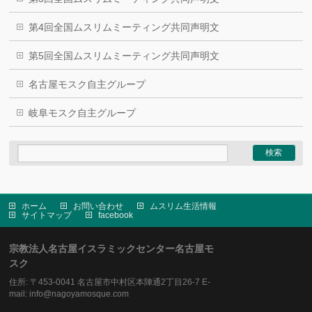
第4回全国ムスリムミーティング共同声明文
第5回全国ムスリムミーティング共同声明文
名古屋モスク自主グループ
岐阜モスク自主グループ
ホーム
お問い合わせ
ムスリム生活情報
サイトマップ
facebook
宗教法人名古屋イスラミックセンター名古屋モ
スク
住所: 〒453-0041 名古屋市中村区本陣通2丁目26-7 E-
mail: info@nagoyamosque.com