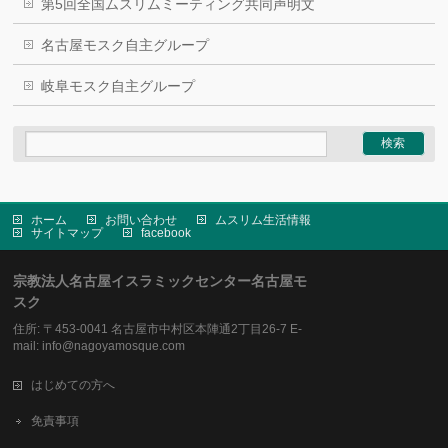
第5回全国ムスリムミーティング共同声明文
名古屋モスク自主グループ
岐阜モスク自主グループ
ホーム
お問い合わせ
ムスリム生活情報
サイトマップ
facebook
宗教法人名古屋イスラミックセンター名古屋モ
スク
住所: 〒453-0041 名古屋市中村区本陣通2丁目26-7 E-
mail: info@nagoyamosque.com
はじめての方へ
免責事項