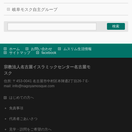
岐阜モスク自主グループ
ホーム
お問い合わせ
ムスリム生活情報
サイトマップ
facebook
宗教法人名古屋イスラミックセンター名古屋モ
スク
住所: 〒453-0041 名古屋市中村区本陣通2丁目26-7 E-
mail: info@nagoyamosque.com
はじめての方へ
免責事項
代表者ごあいさつ
見学・訪問をご希望の方へ