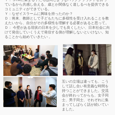
ているから共感し合える、歳とか関係なく道しるべを提供できる
コミュニティができている。
Ｙ：なぜイスラームに興味を持ったのか？
Ｄ：将来、教師として子どもたちに多様性を受け入れることを教
えたいから、自分がその多様性を理解する必要があると思って。
Ｄ： 今壁がある現状の日本を少しでも良くしたい、日本社会に向
けて発信していくうえで発信する側が理解しないといけない。知
ることから始めていきたい 。
互いの立場は違っても、こう
して話し合い有意義な時間を
持つことができました。交流
会が終わってからも、女子同
士、男子同士、それぞれに集
まってしばらく話が続いてい
ました。