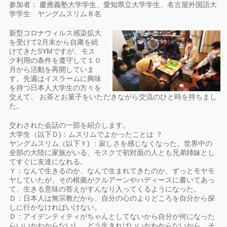
参加者： 慶應義塾大学学生、愛知県立大学学生、名古屋外国語大
学学生 ヤングムスリム８名
新型コロナウィルス感染拡大
を受けて2月末から自粛を続
けてきたSYMですが、モス
ク利用の条件を遵守して１０
月から活動を再開していま
す。先週はイスラームに興味
を持つ日本人大学生の方々を
交えて、 お茶とお菓子をいただきながら交流のひと時を持ちまし
た。
交わされた会話の一部を紹介します。
大学生（以下Ｄ)：ムスリムでよかったことは ？
ヤングムスリム（以下Ｙ) ：寂しさを感じなくなった、世界中の
全部の大陸に家族がいる、モスクで初対面の人とも兄弟姉妹とし
てすぐに友達になれる。
Ｙ：なんで生きるのか、なんで生まれてきたのか、ずっとモヤモ
ヤしていたが、その根拠がクルアーンやハディースに書いてあっ
て、生きる意味の答えがすんなり入ってくるようになった。
Ｄ：日本人は無宗教だから、自分の心のよりどころを自分から探
しに行かなければいけない。
Ｄ：アイデンティティがちゃんとしてないから自分が何になった
らいいかわからないし、どう生きればいいかわからないから、そ