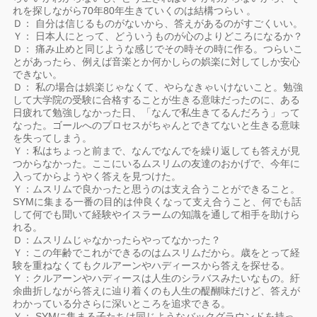
れを探しながら70年80年生きていくのは結構つらい 。
Ｄ： 自分は信じるものがないから、答えがあるのがすごくいい。
Ｙ： 日本人にとって、どういうものが心のよりどころになるか？
Ｄ： 痛み止めと同じような感じでその時その時に作る。つらいこ
とがあったら、例えば音楽とか何かしらの娯楽に対してしか安心
できない。
Ｄ： 私の場合は娯楽じゃなくて、やらなきゃいけないこと。勉強
して大学院の受験に合格することが生きる意味だったのに、ある
日疲れて勉強しなかった日、「なんで私生きてるんだろう」って
なった。ゴールへのプロセスがちゃんとできてないと生きる意味
を失ってしまう。
Ｙ：私はちょっと前まで、なんでなんでを繰り返しても答えが見
つからなかった。ここにいるムスリムの友達のおかげで、今年に
入ってからようやく答えを見つけた。
Ｙ：ムスリムで良かったと思うのは支え合うことができること。
SYMに集まる一番の目的は仲良くなって支え合うこと、何でも話
して何でも聞いて経験やイスラームの知識を通して相手を助けら
れる。
Ｄ：ムスリムじゃなかったらやってなかった？
Ｙ：この年齢でこれができるのはムスリムだから。歳をとって経
験を重ねなくてもクルアーンやハディースから答えを探せる。
Ｙ：クルアーンやハディースは人生のシラバスみたいなもの。紆
余曲折しながら答えに辿り着くのも人生の醍醐味だけど、答えが
わかっている分さらに深いところを追求できる。
Ｙ： SYMに集まる子たちは同じようなバックグラウンドを持っ