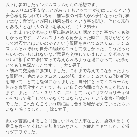
以下は参加したヤングムスリムからの感想です。
・ ムスリムは不安なことがあってもアッラーがそばにいるという
安心感を得られているが、無宗教の日本人が不安になった時は神
ではなく音楽などが同じ効果を得るという事を聞き、信じる宗教
がある人とない人の違いを学んだ。（大２男子)
・これまでの交流会より更に踏み込んだ話ができた事がとても嬉
しかったです。ノンムスリムから何かあった時に、周りがどうや
って対応すればいいのか？という質問をされてムスリム、ノンム
スリムそれぞれが自分の経験やこうして欲しかった、こうだった
らいいのかもしれないなど意見を交換していました。交流会がお
互いに相手の立場に立って考えられるような場になっていた事が
とても印象深かったです 。（ 大１男子）
・初めて交流会に参加しました。これまで考えてこなかったよう
な質問や、他のヤングムスリムの話、またノンムスリム側の経験
を聞いて、とても勉強になりました。自分にとってイスラームが
何かを言語化することで、もっと自分の内面に向き合えた気がし
ます。また、ノンムスリムの「共生していくにはマジョリティ側
から知って発信していかなくてはならない」という発言が印象的
でした。これからこういう風に話し合える場が増えていったらい
いなと感じました。（ 院１女子）
思いを言葉にすることは難しいけれど大事なこと。勇気を出して
意見を言ってくれた参加者のみなさん、お疲れさまでした。立派
なダアワでした。