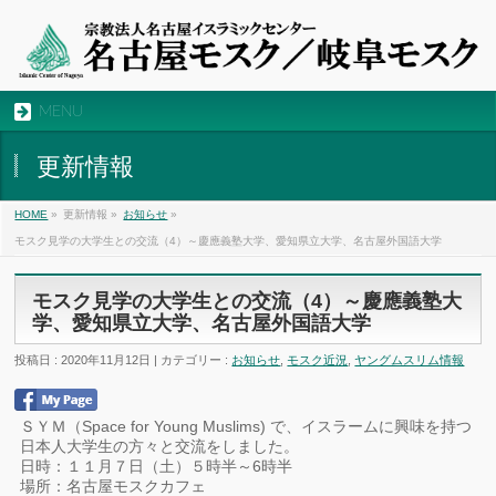
MENU
更新情報
HOME
»
更新情報 »
お知らせ
»
モスク見学の大学生との交流（4）～慶應義塾大学、愛知県立大学、名古屋外国語大学
モスク見学の大学生との交流（4）～慶應義塾大
学、愛知県立大学、名古屋外国語大学
投稿日 : 2020年11月12日 | カテゴリー :
お知らせ
,
モスク近況
,
ヤングムスリム情報
ＳＹＭ（Space for Young Muslims) で、イスラームに興味を持つ
日本人大学生の方々と交流をしました。
日時：１１月７日（土）５時半～6時半
場所：名古屋モスクカフェ