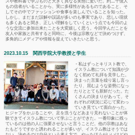
スや教科書で学ぶものと大きく異なる実態に驚いた。約二十億人
もの信者がいることから、実に多様性があるものであること、そ
してその中でファッションや食事を楽しんでいることを知った。
しかし、まだまだ誤解や誤認が多いのも事実であり、悲しい現状
も多くあると聞き、正しい理解をしていくという点でも今回のよ
うな交流に参加出来たことを大変嬉しく思う。今回学んだことを
友人や家族と共有すると同時に、今後は宗教などで決めつけず、
多角的にメディアや情報を捉えていきたいと思う。
2023.10.15 関西学院大学教授と学生
・私はずっとキリスト教で、
イスラム教について知識が少
なく初めて礼拝を見学した。
決まった言葉を繰り返し言っ
たり、屈むような姿勢になっ
たりととても新鮮だった。た
くさんの決まりがあって、そ
れぞれの状況に応じて変わっ
ていき見ていて面白かった。
ヒジャブをかぶることや、足を洗うなどあまり見れないことが体
験できてイスラム教について学ぶことができた。一番印象に残っ
ているのは他の人に強要させないと言うことだ。他の宗教はあな
たもどうですかと誘われることが多いが、イスラム教はそうでは
ない。決めるのは自分という考え方で、やったほうがいいけどや