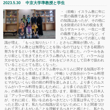
2023.5.30 中京大学準教授と学生
・（前略）イスラム教に年に
一度の義務であるラマダーン
の知識はあったが、その他に
も全財産の2.5％の税金を支
払うザカートや、一生に一度
の義務であるハッジなど、イ
スラム教についての新しい知
識が増え、「もっと知りたい！！」とさらに興味が湧いた。ま
た、イスラム教とは無理なことを強いるのではなくできる範囲の
努力をするという考え方がとても良いなと感じた。ハラールをあ
たり前として生きてきたイスラム教の人々にとって、ハラールは
欠かせないものであるのに、それをビジネスとして日本で扱われ
ていることにとても悲しくなった。
・これまでもっていたイスラム教やムスリムに関する知識が不十
分だったことを痛感しました。（中略）いざ自分がハラール料理
を食べてみると、確かに豚肉ってどんな味だろう？と興味をもつ
ヒマがないくらい目の前の料理を楽しみました。より多くのムス
リムがハラール料理を楽しむために、より多くのお店で「ハラー
ル」の表示が増えるといいなと思います。最後に、私たち日本人
は「アッラーの道において戦いなさい」という言葉は知っている
が、それに続く、戦いを止めるべきだという言葉は学んでこなか
ったと思います。私たちの知識が足りないためにＩＳと関連づけ
られて苦しむ人がいることを理解するべきだと感じたし、私たち