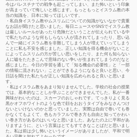
今はパレスチナでの戦争も起こってしまい、また怖いという印象
が高まっていて悔しいと感じます。もっともっとイスラム教の本
当の知識を、日本に知ってほしいです。
・私自身イスラム教やムスリムについての知識がないなかで貴重
なお話が聞けたと思いました。毎日ニュースやSNSでイスラム教
は厳しいルールがあったり危険だということが伝えられている中
で私たちのような何もしらない人が流されてしまったり、思い込
んで一緒にイスラム教を非難してしまう人が増えていってしまう
ことに私も不安を感じました。正しい知識を得る機会がないこと
によってムスリムの方が苦しい思いをしたり、また何も知らない
人に嘘をたたきこんで意味のない争いが生まれてしまうのだなと
感じました。今日の学習を通して「知る機会の必要性」と「一部
の情報に流されない」ことができるようになると良いと思い、今
日話を聞けた私たちが正しい知識を広められると良いと思いま
す。
・私はイスラム教をあまり知りませんでした。学校の社会の授業
では、基本的なことしか学ぶことができませんでした。私が一番
興味がわいたのは、スカーフのおしゃれです。てっきりよく見る
黒かオフホワイトのような色で顔をおおうタイプをみなさんつけ
ないといけないのかと思っていました。実際は自由で巻いても巻
かなくてもよくて、色もカラフルで巻き方も自由と知ってかわい
い巻き方があるのはいいなと思いました。あなたの上に平和があ
りますように、という言葉はとてもすてきなことばだと思いまし
た。私は前は少し怖いというイメージがありましたが、平和で明
るい宗教と知れてよかったです。