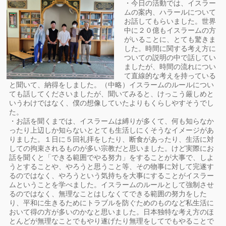
・今日の活動では、イスラー
ムの案内、ハラールについて
お話してもらいました。世界
中に２０億もイスラームの方
がいることに、とても驚きま
した。時間に関する考え方に
ついての説明の中で話してい
ましたが、時間の流れについ
て直線的な考えを持っている
と聞いて、納得をしました。（中略）イスラームのルールについ
ても話してくださいましたが、聞いてみると、けっこう厳しめと
いうわけではなく、僕の想像していたよりもくらしやすそうでし
た。
・お話を聞くまでは、イスラームは縛りが多くて、何も知らなか
ったり上辺しか知らないととても生活しにくそうなイメージがあ
りました。１日に５回礼拝をしたり、断食があったり、生活に対
しての拘束されるものが多い宗教だと思いました。けど実際にお
話を聞くと「できる範囲でやる努力」をすることが大事で、しよ
うとすることや、やろうと思うこと等、その物事に対して完遂す
るのではなく、やろうという気持ちを大事にすることがイスラー
ムということを学べました。イスラームのルールとして強制させ
るのではなく、無理なことはしなくてできる範囲の努力をした
り、平和に生きるためにトラブルを防ぐためのものなど私生活に
おいて得の方が多いのかなと思いました。日本独特な考え方のほ
とんどが無理なことでもやり遂げたり無理をしてでもやることで