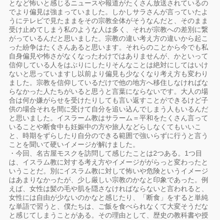
となど怖いと感じるニュースや報道がたくさん放送されているの
でより偏見は強まっていました。しかしサラさんが言っていたよ
うにテレビで見たままをその宗教全体がそうなんだと、そのまま
受け止めてしまう私のような人は多く、それが宗教への差別に繋
がっているんだと思いました。宗教の違い考え方の違いから起こ
った紛争はたくさんあると思います。それらのことから今でも私
自身偏見や怖さがなくなったわけではありませんが、かといって
信仰している人をはぶりにしたりそんなことは絶対にしてはいけ
ないと思っていますし以前より偏見も少なくなり考え方も変わり
ました。宗教を信仰しているだけで他の地方へ移住しなければな
らなかった人たちがいると思うと言葉にならないです。大人の場
合は何か嫌がらせを受けたりしても言い返すことができるけど子
供の場合それを間に受けて自分を追い込んでしまう人もいるんだ
と思いました。イスラーム教はサラーム＝平和をたくさん言って
いることや断食中も妊娠中の方や旅人などらしなくてもいいこ
と、時期をずらしたり自分のできる範囲で強いらずに行うと言う
ことを聞いて硬いイメージが解けました。
・今回、名古屋モスクを訪問して感じたことは2つある。1つ目
は、イスラム教に対する考え方やイメージががらっと変わったと
いうことだ。別にイスラム教に対して怖いや危険というイメージ
はあまりなかったが、少し厳しい宗教のかなと印象であった。例
えば、女性は髪の毛や肌を隠さなければならないと言われると、
女性には自由が少ないのかなと感じたり、「断食」をすると単純
な単語で習うと、僕たちは、ご飯を食べられなくて大変そうだな
と感じてしまうことがある。その理由として、歴史の教科書や授