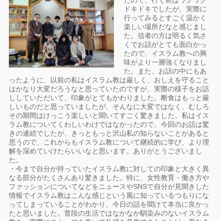
たので、行く前はワクワク
ドキドキでしたが、実際に
行ってみるとすごく温かく
楽しい場所だなと感じまし
た。信者の方は明るく気さ
くでお話がとても面白かっ
たので、イスラム教への興
味がより一層強くなりまし
た。また、お話の中にもあ
ったように、以前の私はイスラム教は厳しく、おしえを守ること
はかなり大変だろうなと思っていたのですが、実際の様子をお話
ししていただいて、印象がとてもかわりました。断食はもっと厳
しいものだと思っていましたが、そんなに大変ではなく、むしろ
その期間はけっこう楽しいと聞いてすごく驚きました。私はイス
ラム教についてくわしいわけではなかったので、今回のお話は驚
きの連続でしたが、きっともっと沢山私の知らないことがあると
思うので、これからもイスラム教について継続的に学び、より理
解を深めていけたらいいなと思います。ありがとうございまし
た。
・今まで自分が持っていたイスラム教に対しての印象と大きく異
なる部分がたくさんあり驚きました。特に、女性教育・働き方や
ファッションについてなどをニュースやSNSで自分が見聞きした
情報でイスラム教はこんな感じという風に知っているつもりにな
ってしまっていることがわかり、今日の話を聞けて本当に良かっ
たと思いました。普段の生活ではなかなか馴染みのないイスラム