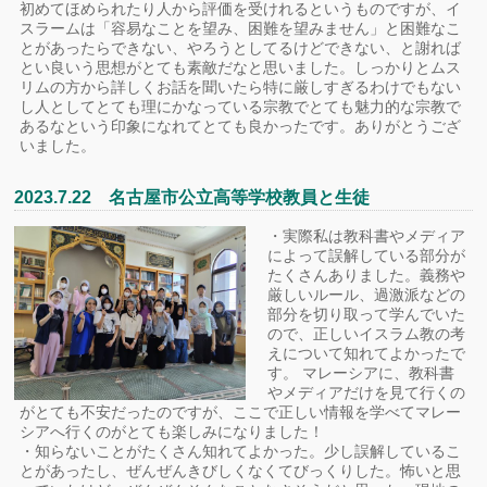
初めてほめられたり人から評価を受けれるというものですが、イ
スラームは「容易なことを望み、困難を望みません」と困難なこ
とがあったらできない、やろうとしてるけどできない、と謝れば
とい良いう思想がとても素敵だなと思いました。しっかりとムス
リムの方から詳しくお話を聞いたら特に厳しすぎるわけでもない
し人としてとても理にかなっている宗教でとても魅力的な宗教で
あるなという印象になれてとても良かったです。ありがとうござ
いました。
2023.7.22 名古屋市公立高等学校教員と生徒
・実際私は教科書やメディア
によって誤解している部分が
たくさんありました。義務や
厳しいルール、過激派などの
部分を切り取って学んでいた
ので、正しいイスラム教の考
えについて知れてよかったで
す。 マレーシアに、教科書
やメディアだけを見て行くの
がとても不安だったのですが、ここで正しい情報を学べてマレー
シアへ行くのがとても楽しみになりました！
・知らないことがたくさん知れてよかった。少し誤解しているこ
とがあったし、ぜんぜんきびしくなくてびっくりした。怖いと思