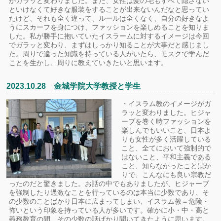
がガラッと変わりました。また、女性は髪の毛もすべて隠さない
といけなくて好きな服装をすることが出来ないんだなと思ってい
たけど、それも全く違って、ルールは全くなく、自分の好きなよ
うにスカーフを身につけ、ファッションを楽しめることを知りま
した。私が勝手に抱いていたイスラームに対するイメージは今回
でガラッと変わり、まずはしっかり知ることが大事だと感じまし
た。周りで違った知識を持っている人がいたら、モスクで学んだ
ことを生かし、周りに教えていきたいと思います。
2023.10.28 金城学院大学教授と学生
・イスラム教のイメージがガ
ラッと変わりました。ヒジャ
ーブを巻く時ファッションを
楽しんでもいいこと、日本よ
りも女性が多く活躍している
こと、全てにおいて強制的で
はないこと、平和主義である
こと、知らなかったことばか
りで、こんなにも良い宗教だ
ったのだと驚きました。お話の中でもありましたが、ヒジャーブ
を強制したり過激なことを行っているのは本当に少数であり、そ
の少数のことばかり日本に広まってしまい、イスラム教＝危険・
怖いという印象を持っている人が多いです。確かに小・中・高と
義務教育の間、その少数の話ばかり聞いてきたように思います。