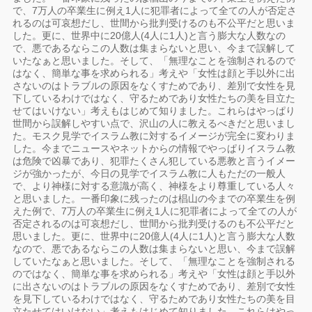
で、7万人の卒業生に例え1人に犯罪者によって全ての人が否定さ
れるのは可哀想だし、世間から批判受けるのも不公平だと思いま
した。更に、世界中に20億人(4人に1人)と言う膨大な人数なの
で、悪であるならこの人数は集まらないと思い、今まで誤解して
いたなぁと思いました。そして、「無理なことを強制されるので
はなく、簡単な事を求められる」考えや「女性は顔と手以外に出
さないのはトラブルの原因をなくすためであり、差別で女性を見
下しているわけではなく、守るためであり女性たちの美を目立た
せてはいけない」考えもはじめて知りました。これらはやっぱり
世間から誤解しやすい点で、沢山の人に教えるべきだと思いまし
た。モスク見学でイスラム教に対するイメージが完全に変わりま
した。今までニュースやネットからの情報でやっぱりイスラム教
は危険で凶暴であり、犯罪たくさん犯している悪教と言うイメー
ジが強かったが、今日の見学でイスラム教に人もただの一般人
で、より神様に対する意識が高く、神様をより尊重している人々
と思いました。一番印象に残ったのは椙山の今までの卒業生を例
えた例で、7万人の卒業生に例え1人に犯罪者によって全ての人が
否定されるのは可哀想だし、世間から批判受けるのも不公平だと
思いました。更に、世界中に20億人(4人に1人)と言う膨大な人数
なので、悪であるならこの人数は集まらないと思い、今まで誤解
していたなぁと思いました。そして、「無理なことを強制される
のではなく、簡単な事を求められる」考えや「女性は顔と手以外
に出さないのはトラブルの原因をなくすためであり、差別で女性
を見下しているわけではなく、守るためであり女性たちの美を目
立たせてはいけない」考えもはじめて知りました。これらはやっ