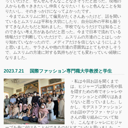
っていたけど、ぜんぜんそんなことなさそうだと思った。現地の
人からも色々ききたいし仲良くなりたい！もっと色んなことを知
りたいし、そのきっかけになってよかったです。
・今までムスリムに対して偏見がたくさんあったけど、話を聞い
ているとムスリムは平和を大切にしたり、自分以外の平和も願う
すてきな人たちだと知れました。学校でならうだけでは知ること
のできない考え方があるのだと思った。今まで日本で流れている
情報だけで判断していただけで、ムスリムの方達のことはしっか
り知れていなかったので、メディアだけを信じないようにしよう
と思いました。サラさんや他の方達の雰囲気はとてもやさしそう
で、ムスリムの方達に対する気持ちがとても変わっていい経験に
なりました。
2023.7.21 国際ファッション専門職大学教授と学生
・私は今回お話を聞くまで
は、ヒジャーブは髪の毛や肌
を隠すための布でオシャレや
ファッションとの関りはあま
りないと思っていました。し
かし、モデストファッション
のお話やアウファ・ヤジッド
さんの取り組みについて知
り、こんなオシャレにヒジャ
ーブを身に付けることができるのだとすごいなと思いました。こ