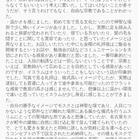
らなくてもいいという考えに驚いた。してはいけないことが多そ
うだが、そう言うわけでもなく、自由な宗教であることがわかっ
た。
・温かさを感じました。初めて生で見る文化だったので神聖な場
所で少し怖いイメージがありました。しかし、実際に足を踏み入
れると挨拶が交わされていたり、寝ている方がいたり、髪の毛を
隠すことに関しても寛容であったり、と思っていたイメージとは
異なりました。お話しいただいた中にも金曜の礼拝後はご飯会を
開催するというお話や、勉強会の話などコミュニケーションを大
切にされている感覚があり素敵だと思いました。一番印象的だっ
たことは、入信の勧誘などは一切しないということです。宗教と
いえば、宣教師がいて広めることを目的としている感覚があった
のですが、イスラムはそういったことをしないという話が印象的
でした。写真で見る礼拝は、格式高いイメージでしたが、実際は
遅刻しても普通に入ってきて途中参加も可能だったのでフラット
な感覚で敷居の高さは感じませんでした。想像以上に温かい環境
で遠いと思っていたイスラムが少し身近に感じることができまし
た。
・自分の勝手なイメージでモスクとは神聖な場であり、人目につ
かないような郊外などの離れた場所にある厳かな儀式を行うムス
リムにとっての聖域的な所であると想像していたが、名古屋モス
クが町中の建物に自然に溶け込む形で並んで建てられていたの
で、とても驚きを覚えたと同時に誰しもが気軽に足を運べるとい
うコンセプトの下で設立されたため納得した。その後もモスクで