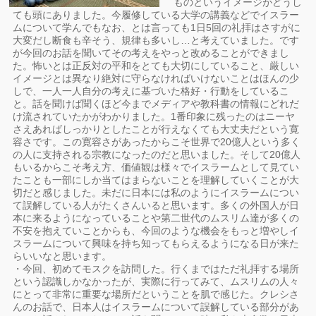
ものというイメージがどうし
ても頭にありました。今履修している大学の講義などでイスラー
ムについて学んでもなお、とは言っても1日5回の礼拝はさすがに
大変だし断食も辛そう、規律も多いし…と考えていました。です
が今回のお話を聞いてその考えをやっと改めることができまし
た。怖いとは正反対の平和をとても大切にしていること、厳しい
イメージとは異なり絶対に守らなければいけないことはほんの少
しで、一人一人自分の考えに基づいた格好・行動をしているこ
と。話を聞けば聞くほど今までメディアや教科書の情報にどれだ
け流されていたかがわかりました。1番印象に残ったのはニーヤ
さえあればしっかりとしたことが行えなくても大丈夫だという寛
容さです。この寛容さがあったからこそ世界で20億人という多く
の人に支持される宗教になったのだと思いました。そして20億人
もいるからこそ考え方、価値観は様々でイスラームとして見てい
たことも一部にしか当てはまらないことを理解していくことが大
切だと感じました。未だに日本には私のようにイスラームについ
て誤解している人がたくさんいると思います。多くの外国人が日
本に来るようになっていることや第二世代のムスリム達が多くの
不安を抱えていことからも、今回のような機会をもっと増やしイ
スラームについて興味を持ち知ってもらえるようになる日が来た
らいいなと思います。
・今回、初めてモスクを訪問した。行くまではただ礼拝する場所
という認識しかなかったが、実際に行ってみて、ムスリムの人々
にとって非常に重要な場所だということを肌で感じた。クレシさ
んのお話で、日本人はイスラームについて誤解している部分があ