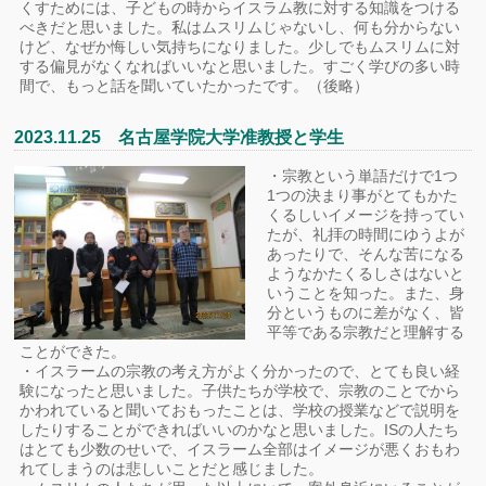
くすためには、子どもの時からイスラム教に対する知識をつける
べきだと思いました。私はムスリムじゃないし、何も分からない
けど、なぜか悔しい気持ちになりました。少しでもムスリムに対
する偏見がなくなればいいなと思いました。すごく学びの多い時
間で、もっと話を聞いていたかったです。（後略）
2023.11.25 名古屋学院大学准教授と学生
・宗教という単語だけで1つ
1つの決まり事がとてもかた
くるしいイメージを持ってい
たが、礼拝の時間にゆうよが
あったりで、そんな苦になる
ようなかたくるしさはないと
いうことを知った。また、身
分というものに差がなく、皆
平等である宗教だと理解する
ことができた。
・イスラームの宗教の考え方がよく分かったので、とても良い経
験になったと思いました。子供たちが学校で、宗教のことでから
かわれていると聞いておもったことは、学校の授業などで説明を
したりすることができればいいのかなと思いました。ISの人たち
はとても少数のせいで、イスラーム全部はイメージが悪くおもわ
れてしまうのは悲しいことだと感じました。