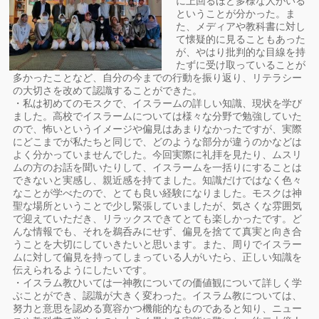
に上回るほど多様な人がいる
ということが分かった。ま
た、メディアや教科書に対し
て懐疑的に見ることもあった
が、やはり批判的な目線を持
たずに受け取っていることが
多かったことなど、自分の今までの行動を振り返り、リテラシー
の大切さを改めて認識することができた。
・私は初めてのモスクで、イスラームの詳しい知識、現状を学び
ました。高校でイスラームについては様々な分野で勉強していた
ので、怖いというイメージや偏見はあまりなかったですが、実際
にどこまでが私たちと同じで、どのような部分が違うのかなどは
よく分かっていませんでした。今回実際に礼拝を見たり、ムスリ
ムの方のお話を聞いたりして、イスラームを一括りにすることは
できないと実感し、親近感を持てました。知識だけではなく色々
なことが学べたので、とても良い経験になりました。モスクは神
聖な場所ということで少し緊張していましたが、気さくな雰囲気
で迎えていただき、リラックスできてとても楽しかったです。ど
んな情報でも、それを鵜呑みにせず、偏見を捨てて真実と向き合
うことを大切にしていきたいと思います。また、周りでイスラー
ムに対して偏見を持ってしまっている人がいたら、正しい知識を
伝えられるようにしたいです。
・イスラム教ひいては一神教についての価値観について詳しく学
ぶことができ、認識が大きく変わった。イスラム教については、
努力と意思を認める寛容かつ機能的なものであると知り、ニュー