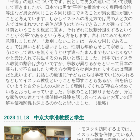
「平等」の違いについてです。例として男女の違いについて説明
して頂きましたが、日本では男女”平等”を推進すべく雇用機会均
等法など男女が同じことを同じ様にできることが男女差別が無い
ことと考えています。しかしイスラムの考え方では男の人と女の
人では生まれついた身体が違うのだからできることが違って当た
り前ということを根底に置き、それぞれに役割分担をするという
ことが”公平”であるという考え方をします。言われてみて初めて
意識しましたが、「差別しないこと」は「みんな同じであるこ
と」では無いと私も思いました。性別も年齢もそして宗教も、ど
うにかして違いを無くそうとせず違ったまんまでもいいじゃない
かと受け入れて共生するのも良いと感じました。日本ではイスラ
ム教徒の割合は少ないですが、宗教が異なるからといって日本の
暮らしで不自由したり考え方や習慣を批判されたりするのは問題
だと思います。お話しの最後に”子どもたちは学校でいじめられる
などしてイスラム教徒ということを隠すこともあるが、何を信じ
ていようと自分を1人の人間として理解してくれる”存在を求めて
いるとおっしゃっていました。宗教のことに限りませんが、身近
な家族や友達とでも価値観や経験を話し合ってみるとお互いの理
解や信頼関係も深まるのかなと思いました。（後略）
2023.11.18 中京大学准教授と学生
・モスクを訪問するまでは、
イスラム教を信仰している人