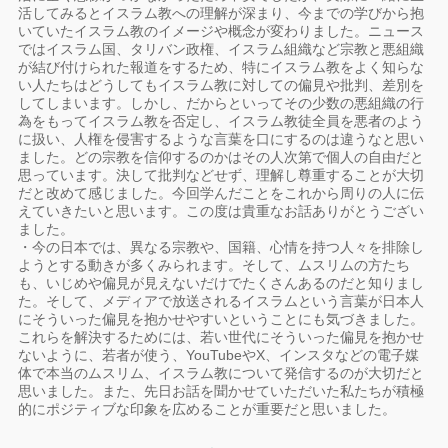
活してみるとイスラム教への理解が深まり、今までの学びから抱
いていたイスラム教のイメージや概念が変わりました。ニュース
ではイスラム国、タリバン政権、イスラム組織など宗教と悪組織
が結び付けられた報道をするため、特にイスラム教をよく知らな
い人たちはどうしてもイスラム教に対しての偏見や批判、差別を
してしまいます。しかし、だからといってその少数の悪組織の行
為をもってイスラム教を否定し、イスラム教徒全員を悪者のよう
に扱い、人権を侵害するような言葉を口にするのは違うなと思い
ました。どの宗教を信仰するのかはその人次第で個人の自由だと
思っています。決して批判などせず、理解し尊重することが大切
だと改めて感じました。今回学んだことをこれから周りの人に伝
えていきたいと思います。この度は貴重なお話ありがとうござい
ました。
・今の日本では、異なる宗教や、国籍、心情を持つ人々を排除し
ようとする動きが多くみられます。そして、ムスリムの方たち
も、いじめや偏見が見えないだけでたくさんあるのだと知りまし
た。そして、メディアで放送されるイスラムという言葉が日本人
にそういった偏見を抱かせやすいということにも気づきました。
これらを解決するためには、若い世代にそういった偏見を抱かせ
ないように、若者が使う、YouTubeやX、インスタなどの電子媒
体で本当のムスリム、イスラム教について発信するのが大切だと
思いました。また、先日お話を聞かせていただいた私たちが積極
的にポジティブな印象を広めることが重要だと思いました。