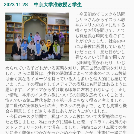
2023.11.28 中京大学准教授と学生
・今回初めてモスクを訪問
しサラさんからイスラム教
やムスリムの方々に対する
様々なお話を聞けて、とて
も有意義な時間を過ごすこ
とができました。社会の中
には宗教に所属しているだ
けだったり、見た目が少し
異なるという理由で周りか
ら距離を置かれたり、いじ
められている子どもがいる実態を知り、第二世代の苦労を知りま
した。さらに最近は、少数の過激派によって本来のイスラム教徒
は全く異なるイメージを持っている人も多いと個人的にも感じて
いました。その理由としてメディアの表現にも問題はあるように
思います。メディアから受け取る印象に左右されないよう、正し
い情報、本来のイスラム教についての知識を広めていくことは、
悩んでいる第二世代を助ける第一歩にもなり得ると考えました。
第二世代の実体験や生の声、モスクの見学まで、とても貴重な機
会を用意してくださり本当にありがとうございました。
・今日のモスク訪問で、私はイスラム教について大変勉強になっ
たと感じました。私はカナダに留学した際、イスラエル出身のホ
ストファミリーのもとで滞在しました。初めはムスリム家での生
活に全く想像がつかなかったため不安でしたが、実際に一緒に生