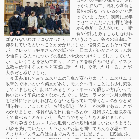
は礼拝の時間や場所などをし
っかり決めて、巡礼や断食も
厳格に行なっているのだと思
っていましたが、実際に見学
させていただいた礼拝も途中
から参加する人がいたり、断
食や巡礼も必ずしもしなけれ
ばならないわけではなかったり、というように、各々の自由に信
仰をしているということが分かりました。信仰のこともそうです
が、クレシサラ好美さんのお話から、日本人がいかにイスラム教
や信仰する人々についての勘違いや決めつけをしてしまっていた
か、ということを改めて知り、メディアを鵜呑みにせず、イスラ
ム教を信仰する人たちと実際に話したり、交流したりすることが
大事だと感じました。
・今回参加してみてムスリムの印象が変わりました。ムスリムは
攻撃的で怖いという偏見があり、モスクへ行くことにも少し緊張
していましたが、訪れてみるとアットホームで優しい方ばかりで
怖いという印象は全くなかったです。私は、ラマダーン月の断食
を絶対に行わなければならないと思っていて辛くないのかなと疑
問を持っていましたが、お話を聞き「努力」が大事であることが
わかりました。体育がある日は食べるとか、妊婦さんは健康を考
えて食べることがわかり、私でもできそうだなと感じました。
・事前学習でもムスリムの服装などの規制は厳しいというような
印象を受けていたが、サラさんのお話を聞いてみんなが思ってい
るよりもイスラム教は自由であるうことに驚いた。一日5回の礼