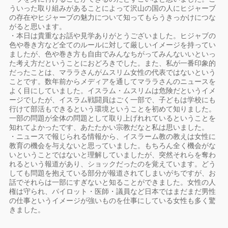
ういった取り組みがあることによって沢山の国の人にヒジャーブ
の存在やヒジャーブの魅力について知ってもらうきっかけにつな
がると思います。
・本日は貴重なお話や見学ありがとうございました。ヒジャブの
色や巻き方など全てのルールに対して厳しいイメージを持ってい
ましたが、色や巻き方も自由でみんなちがってみんないいといっ
た考え方だということにおどろきでした。また、私が一番印象的
だったことは、マララさんがムスリム女性の代表ではないという
ことです。数年前からメディアを通してマララさんのニュースを
よく目にしていました。イスラム・ムスリムは危険だというイメ
ージでしたが、イスラム戦闘員はごく一部で、子どもは学校にも
行けて部活もできるという環境ということを初めて知りました。
一部の問題が全体の問題として取り上げれれているということを
知れてよかったです、あたたかい宗教だなと私は思いました。
・ニュースで報じられる情報から、イスラーム教の教えは女性に
教育の機会を与えないと思っていました。もちろん全く機会がな
いということではないと理解していましたが、突然それらを奪わ
れるという報道があり、ショックだったのを覚えています。どう
しても問題を抱えている部分が報道されてしまいがちですが、お
話でそれらは一部にすぎないと知ることができました。女性の人
権は守られ、パイロット・医師・議員など日本ではまだまだ男性
の仕事というイメージが強いものを仕事にしている女性も多く驚
きました。