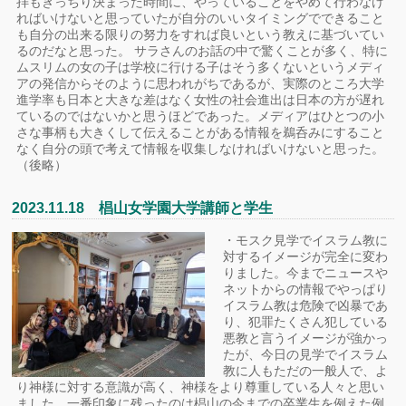
拝もきっちり決まった時間に、やっていることをやめて行わなけ
ればいけないと思っていたが自分のいいタイミングでできること
も自分の出来る限りの努力をすれば良いという教えに基づいてい
るのだなと思った。 サラさんのお話の中で驚くことが多く、特に
ムスリムの女の子は学校に行ける子はそう多くないというメディ
アの発信からそのように思われがちであるが、実際のところ大学
進学率も日本と大きな差はなく女性の社会進出は日本の方が遅れ
ているのではないかと思うほどであった。メディアはひとつの小
さな事柄も大きくして伝えることがある情報を鵜呑みにすること
なく自分の頭で考えて情報を収集しなければいけないと思った。
（後略）
2023.11.18 椙山女学園大学講師と学生
・モスク見学でイスラム教に
対するイメージが完全に変わ
りました。今までニュースや
ネットからの情報でやっぱり
イスラム教は危険で凶暴であ
り、犯罪たくさん犯している
悪教と言うイメージが強かっ
たが、今日の見学でイスラム
教に人もただの一般人で、よ
り神様に対する意識が高く、神様をより尊重している人々と思い
ました。一番印象に残ったのは椙山の今までの卒業生を例えた例