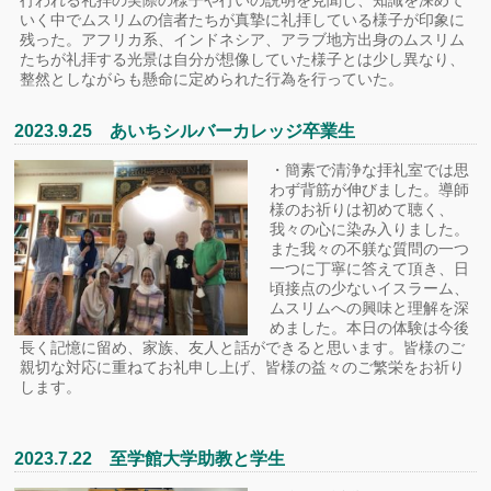
行われる礼拝の実際の様子や行いの説明を見聞し、知識を深めて
いく中でムスリムの信者たちが真摯に礼拝している様子が印象に
残った。アフリカ系、インドネシア、アラブ地方出身のムスリム
たちが礼拝する光景は自分が想像していた様子とは少し異なり、
整然としながらも懸命に定められた行為を行っていた。
2023.9.25 あいちシルバーカレッジ卒業生
・簡素で清浄な拝礼室では思
わず背筋が伸びました。導師
様のお祈りは初めて聴く、
我々の心に染み入りました。
また我々の不躾な質問の一つ
一つに丁寧に答えて頂き、日
頃接点の少ないイスラーム、
ムスリムへの興味と理解を深
めました。本日の体験は今後
長く記憶に留め、家族、友人と話ができると思います。皆様のご
親切な対応に重ねてお礼申し上げ、皆様の益々のご繁栄をお祈り
します。
2023.7.22 至学館大学助教と学生