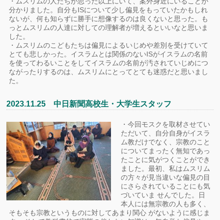
・ムスリムの人たちが思った以上にいて、案外身近にいることが
分かりました。自分もISについて少し偏見をもっていたかもしれ
ないが、何も知らずに勝手に想像するのは良くないと思った。も
っとムスリムの人達に対しての理解者が増えるといいなと思いま
した。
・ムスリムのこどもたちは偏見によるいじめや差別を受けていて
とても悲しかった。イスラムとは関係のないISがイスラムの名前
を使ってわるいことをしてイスラムの名前が汚されていじめにつ
ながったりするのは、ムスリムにとってとても迷惑だと思いまし
た。
2023.11.25 中日新聞高校生・大学生スタッフ
・今回モスクを取材させてい
ただいて、自分自身がイスラ
ム教だけでなく、宗教のこと
についてまったく無知であっ
たことに気がつくことができ
ました。最初、私はムスリム
の方々が見当違いな偏見の目
にさらされていることにも気
づいていま せんでした。日
本人には無宗教の人も多く、
そもそも宗教というものに対してあまり関心 がないように感じま