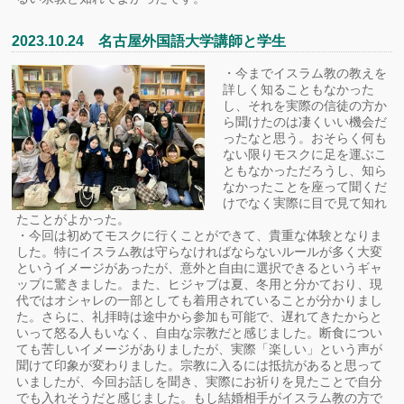
2023.10.24 名古屋外国語大学講師と学生
・今までイスラム教の教えを
詳しく知ることもなかった
し、それを実際の信徒の⽅か
ら聞けたのは凄くいい機会だ
ったなと思う。おそらく何も
ない限りモスクに⾜を運ぶこ
ともなかっただろうし、知ら
なかったことを座って聞くだ
けでなく実際に⽬で⾒て知れ
たことがよかった。
・今回は初めてモスクに⾏くことができて、貴重な体験となりま
した。特にイスラム教は守らなければならないルールが多く⼤変
というイメージがあったが、意外と⾃由に選択できるというギャ
ップに驚きました。また、ヒジャブは夏、冬⽤と分かており、現
代ではオシャレの⼀部としても着⽤されていることが分かりまし
た。さらに、礼拝時は途中から参加も可能で、遅れてきたからと
いって怒る⼈もいなく、⾃由な宗教だと感じました。断⾷につい
ても苦しいイメージがありましたが、実際「楽しい」という声が
聞けて印象が変わりました。宗教に⼊るには抵抗があると思って
いましたが、今回お話しを聞き、実際にお祈りを⾒たことで⾃分
でも⼊れそうだと感じました。もし結婚相⼿がイスラム教の⽅で