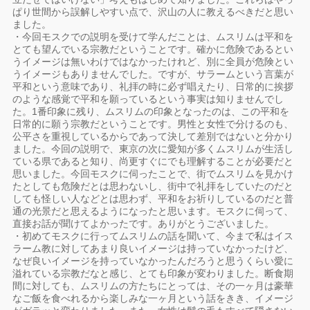
ぱり世間から誤解しやすい点で、沢山の人に教えるべきだと思い
ました。
・今回モスクでの説明を受けて学んだことは、ムスリムは平和を
とても望んでいる宗教だということです。確かに危険であるとい
うイメージは無いわけではなかったけれど、別に全員が危険とい
うイメージもありませんでした。ですが、サラームという言葉が
平和という意味であり、礼拝の時に必ず唱えたり、日常的に挨拶
のような感覚で平和を願っているという事実は知りませんでし
た。1番印象に残り、ムスリムの印象となったのは、この平和を
日常的に願う宗教だということです。男性と女性で分けるのも、
公平さを重視しているからであって決して差別ではないと分かり
ました。今回の説明で、東京の次に愛知が多くムスリムが生活し
ている県であると知り、尚更すぐにでも理解することが必要だと
思いました。今回モスクに伺ったことで、街でムスリムを見かけ
たとしても危険だとは思わないし、街中で礼拝をしていたのだと
しても怪しい人などとは思わず、平和をお祈りしているのだと普
通の光景だと思えるようになったと思います。モスクに伺って、
直接お話が聞けてよかったです。ありがとうございました。
・初めてモスクに行ってムスリムの話を聞いて、今まで私はイス
ラーム教に対してあまり良いイメージは持っていなかったけど、
なぜ良いイメージを持っていなかったんだろうと思うくらい愛に
溢れている宗教だなと感じ、とても印象が変わりました。断食期
間に対しても、ムスリムの方たちにとっては、その一ヶ月は豪華
なご飯を食べれるから楽しみな一ヶ月という話をきき、イメージ