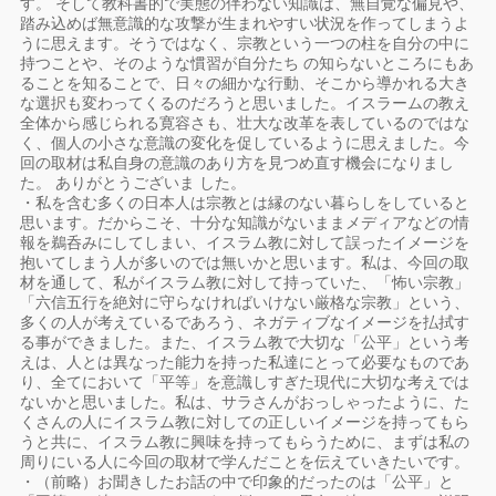
す。 そして教科書的で実態の伴わない知識は、無自覚な偏見や、
踏み込めば無意識的な攻撃が生まれやすい状況を作ってしまうよ
うに思えます。そうではなく、宗教という一つの柱を自分の中に
持つことや、そのような慣習が自分たち の知らないところにもあ
ることを知ることで、日々の細かな行動、そこから導かれる大き
な選択も変わってくるのだろうと思いました。イスラームの教え
全体から感じられる寛容さも、壮大な改革を表しているのではな
く、個人の小さな意識の変化を促しているように思えました。今
回の取材は私自身の意識のあり方を見つめ直す機会になりまし
た。 ありがとうございま した。
・私を含む多くの日本人は宗教とは縁のない暮らしをしていると
思います。だからこそ、十分な知識がないままメディアなどの情
報を鵜呑みにしてしまい、イスラム教に対して誤ったイメージを
抱いてしまう人が多いのでは無いかと思います。私は、今回の取
材を通して、私がイスラム教に対して持っていた、「怖い宗教」
「六信五行を絶対に守らなければいけない厳格な宗教」という、
多くの人が考えているであろう、ネガティブなイメージを払拭す
る事ができました。また、イスラム教で大切な「公平」という考
えは、人とは異なった能力を持った私達にとって必要なものであ
り、全てにおいて「平等」を意識しすぎた現代に大切な考えでは
ないかと思いました。私は、サラさんがおっしゃったように、た
くさんの人にイスラム教に対しての正しいイメージを持ってもら
うと共に、イスラム教に興味を持ってもらうために、まずは私の
周りにいる人に今回の取材で学んだことを伝えていきたいです。
・（前略）お聞きしたお話の中で印象的だったのは「公平」と