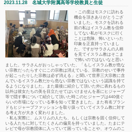
2023.11.28 名城大学附属高等学校教員と生徒
・この度はモスクに訪れる
機会を頂きありがとうござ
いました。モスクを訪れる
前の私はイスラム教を信仰
してない私がモスクに行く
ことは危険、怖いといった
印象を正直持っていまし
た。ですがサラさんの人柄
を見てイスラム教はそこま
で怖いのではないなと思い
ました。サラさんがおっしゃっていた、「もしイスラム教が危な
い宗教だったらすぐにこの宗教は消えている、宗教のせいで事件
が起こったりした宗教は必ず消える」と聞いて世界三大宗教に含
んでいるイスラム教だから危ない宗教ではないという認識を持て
るようになりました。また最後に紹介して頂いた外に表れるもの
以外は彼女たちの美を目立たせてはいけませんを基にヒジャーブ
等で隠す事について紹介して頂いた時このヒジャーブは440億ぐ
らいの市場になっている事を知って驚きました。また有名ブラン
ドもヒジャーブファッションを取り扱っていてイスラム教に対す
る考え方が大きく変わりました。
・私も実際に、ムスリムの人たち、もしくは宗教を固く信仰して
いる人たちに対してたくさんの偏見を持っていました。たまにテ
レビで母が宗教団体に入っていて困っていることや、オウムのこ