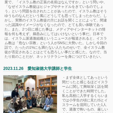
業で、「イスラム教の正装の名前はなんですか」という問いや、
「なぜイスラム教徒はヒジャブやチャドルをきているのでしょ
う」という問題を出されたことがあったので、イスラム教はそう
ゆうものなんだという風にどうしても思ってしまったからだ。し
かし、実際のイスラム教徒の方にお話を聞くことによって、間違
った認識やイメージがなくなったので、とても良い体験であっ
た。また、2つ目に感じた事は、メディアやインターネットの情
報を何も考えず、鵜呑みにしてはいけないという事だ。日本で
は、イスラム派過激組織というニュースが報道されると、イスラ
ム教は「危ない宗教」という人がSNSに大勢いた。しかし今回の
話で、たったの1%にも満たない人たちのせいで、全イスラム教
徒が否定されることはとても恐ろしい事だと感じた。なので、当
たり前のことだが、ネットリテラシーを身につけていきたい。
2023.11.26 愛知淑徳大学講師と学生
・まず全体としてあっという
間だったと感じるほどイスラ
ームに関して興味深く話を聞
くことができた時間でした。
私も高校に入学するくらいま
では小学生の頃に見たISとイ
スラームを混同していた1人
で、過激で怖いもの、厳しい