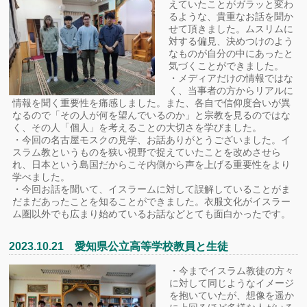
えていたことがガラッと変わ
るような、貴重なお話を聞か
せて頂きました。ムスリムに
対する偏見、決めつけのよう
なものが自分の中にあったと
気づくことができました。
・メディアだけの情報ではな
く、当事者の方からリアルに
情報を聞く重要性を痛感しました。また、各自で信仰度合いが異
なるので「その人が何を望んでいるのか」と宗教を見るのではな
く、その人「個人」を考えることの大切さを学びました。
・今回の名古屋モスクの見学、お話ありがとうございました。イ
スラム教というものを狭い視野で捉えていたことを改めさせら
れ、日本という島国だからこそ内側から声を上げる重要性をより
学べました。
・今回お話を聞いて、イスラームに対して誤解していることがま
だまだあったことを知ることができました。衣服文化がイスラー
ム圏以外でも広まり始めているお話などとても面白かったです。
2023.10.21 愛知県公立高等学校教員と生徒
・今までイスラム教徒の方々
に対して同じようなイメージ
を抱いていたが、想像を遥か