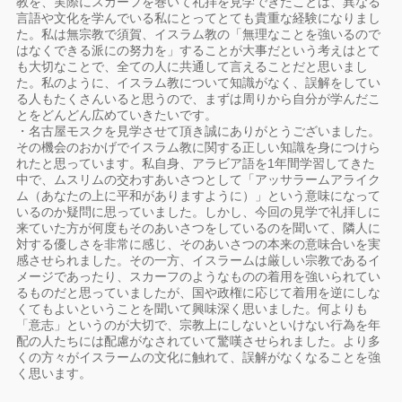
教を、実際にスカーフを巻いて礼拝を見学できたことは、異なる
言語や文化を学んでいる私にとってとても貴重な経験になりまし
た。私は無宗教で須賀、イスラム教の「無理なことを強いるので
はなくできる派にの努力を」することが大事だという考えはとて
も大切なことで、全ての人に共通して言えることだと思いまし
た。私のように、イスラム教について知識がなく、誤解をしてい
る人もたくさんいると思うので、まずは周りから自分が学んだこ
とをどんどん広めていきたいです。
・名古屋モスクを見学させて頂き誠にありがとうございました。
その機会のおかげでイスラム教に関する正しい知識を身につけら
れたと思っています。私自身、アラビア語を1年間学習してきた
中で、ムスリムの交わすあいさつとして「アッサラームアライク
ム（あなたの上に平和がありますように）」という意味になって
いるのか疑問に思っていました。しかし、今回の見学で礼拝しに
来ていた方が何度もそのあいさつをしているのを聞いて、隣人に
対する優しさを非常に感じ、そのあいさつの本来の意味合いを実
感させられました。その一方、イスラームは厳しい宗教であるイ
メージであったり、スカーフのようなものの着用を強いられてい
るものだと思っていましたが、国や政権に応じて着用を逆にしな
くてもよいということを聞いて興味深く思いました。何よりも
「意志」というのが大切で、宗教上にしないといけない行為を年
配の人たちには配慮がなされていて驚嘆させられました。より多
くの方々がイスラームの文化に触れて、誤解がなくなることを強
く思います。