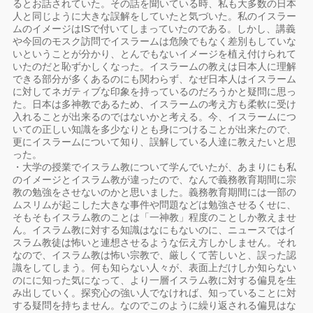
るとお話されていた。その話を聞いている時、私も大多数の日本
人と同じように大きな誤解をしていたと気づいた。私のイスラー
ムのイメージはISで付いてしまっていたのである。しかし、講義
や今回のモスク訪問でイスラームは危険でもなく差別もしていな
いということが分かり、とんでもないイメージを植え付けられて
いたのだと恥ずかしくなった。イスラームの教えは日本人に理解
できる部分が多くあるのにも関わらず、なぜ日本人はイスラーム
に対してネガティブな印象を持っているのだろうかと疑問に思っ
た。日本は多神教であるため、イスラームの考え方も柔軟に受け
入れることが出来るのではないかと考える。今、イスラームにつ
いての正しい知識を多少なりとも身につけることが出来たので、
更にイスラームについて知り、誤解している人達に教えたいと思
った。
・大学の授業でイスラム教について学んでいたが、あまりにも私
のイメージとイスラム教が違ったので、なんで義務教育期間に宗
教の勉強をさせないのかと思いました。義務教育期間には一部の
ムスリムが起こした大きな事件や問題などは勉強させるくせに、
そもそもイスラム教のことは「一神教」程度のことしか教えませ
ん。イスラム教に対する知識はなにもないのに、ニュースではイ
スラム教徒は怖いと連想させるような伝え方しかしません。それ
なので、イスラム教は怖い宗教で、厳しくて苦しいと、誤った認
識をしてしまう。何も知らない人々が、表面上だけしか知らない
のにに知った気になって、より一層イスラム教に対する偏見を生
み出していく。探究心の強い人でなければ、知っていることに対
する疑問を持ちません。なのでこのように繰り返される偏見はな